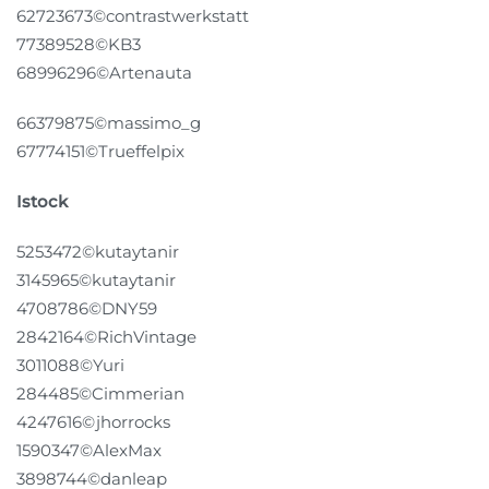
62723673©contrastwerkstatt
77389528©KB3
68996296©Artenauta
66379875
©massimo_g
67774151
©Trueffelpix
Istock
5253472©kutaytanir
3145965©kutaytanir
4708786©DNY59
2842164©RichVintage
3011088©Yuri
284485©Cimmerian
4247616©jhorrocks
1590347©AlexMax
3898744©danleap