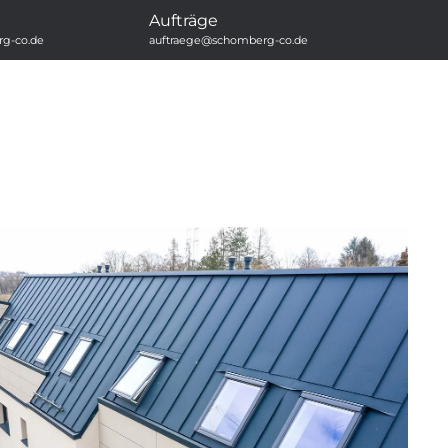
Aufträge
g-co.de
auftraege@schomberg-co.de