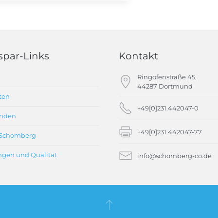
spar-Links
Kontakt
Ringofenstraße 45,
44287 Dortmund
ten
+49[0]231.442047-0
unden
+49[0]231.442047-77
i Schomberg
gen und Qualität
info@schomberg-co.de