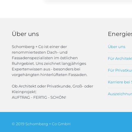
Über uns
Energie
Schomberg + Co ist einer der
Über uns
renommiertesten Dach- und
Fassadenspezialisten im östlichen
Für Architek
Ruhrgebiet. Uns zeichnet langjähriges
Expertenwissen aus - besonders bei
Für Privatk
vorgehängten hinterlüfteten Fassaden.
Karriere be
Ob Architekt oder Privatkunde, Groß- oder
Kleinprojekt:
Auszeichnun
AUFTRAG - FERTIG - SCHÖN!
© 2019 Schomberg + Co GmbH