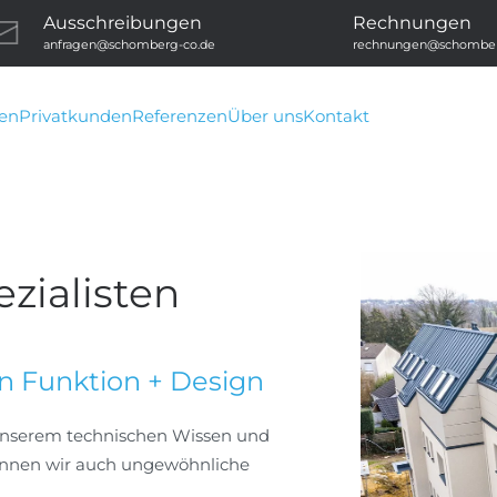
Ausschreibungen
Rechnungen
anfragen@schomberg-co.de
rechnungen@schomber
ten
Privatkunden
Referenzen
Über uns
Kontakt
ialisten
in Funktion + Design
 unserem technischen Wissen und
können wir auch ungewöhnliche