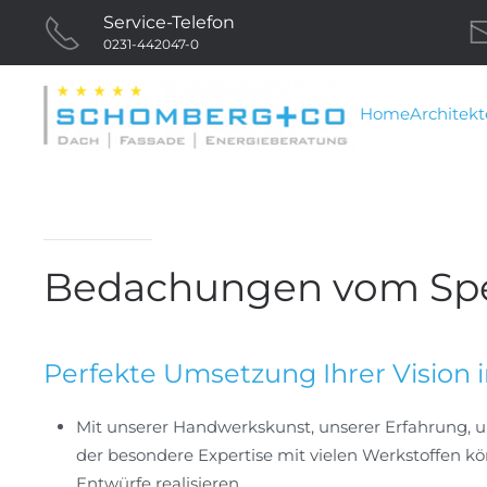
Service-Telefon
0231-442047-0
Skip
to
main
Home
Architek
content
Bedachungen vom Spez
Perfekte Umsetzung Ihrer Vision 
Mit unserer Handwerkskunst, unserer Erfahrung,
der besondere Expertise mit vielen Werkstoffen 
Entwürfe realisieren